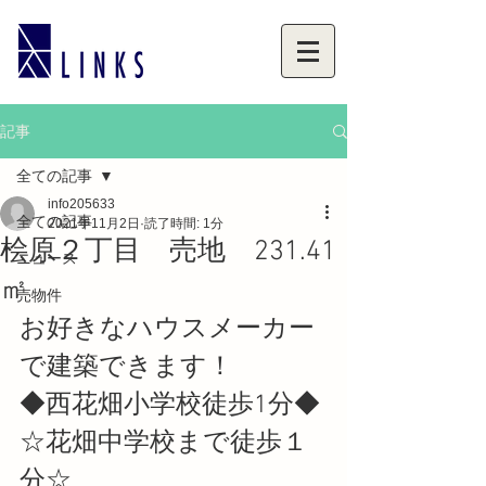
記事
全ての記事
info205633
全ての記事
2021年11月2日
読了時間: 1分
桧原２丁目 売地 231.41
ニュース
㎡
売物件
お好きなハウスメーカー
で建築できます！
◆西花畑小学校徒歩1分◆
☆花畑中学校まで徒歩１
分☆